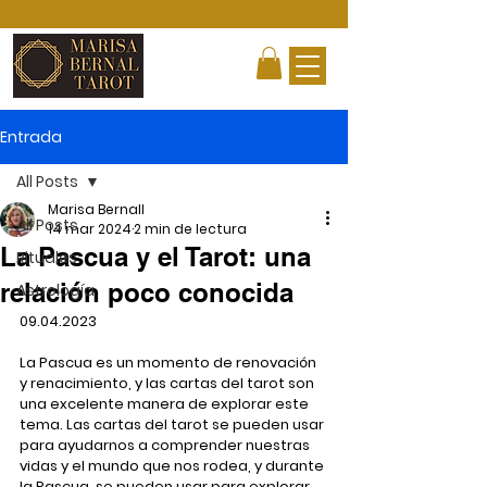
Entrada
All Posts
Marisa Bernall
All Posts
14 mar 2024
2 min de lectura
La Pascua y el Tarot: una
Rituales
relación poco conocida
Astrología
09.04.2023
La Pascua es un momento de renovación 
y renacimiento, y las cartas del tarot son 
una excelente manera de explorar este 
tema. Las cartas del tarot se pueden usar 
para ayudarnos a comprender nuestras 
vidas y el mundo que nos rodea, y durante 
la Pascua, se pueden usar para explorar 