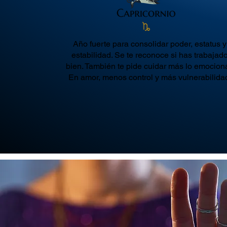
Año fuerte para consolidar poder, estatus y
estabilidad. Se te reconoce si has trabajad
bien. También te pide cuidar más lo emociona
En amor, menos control y más vulnerabilida