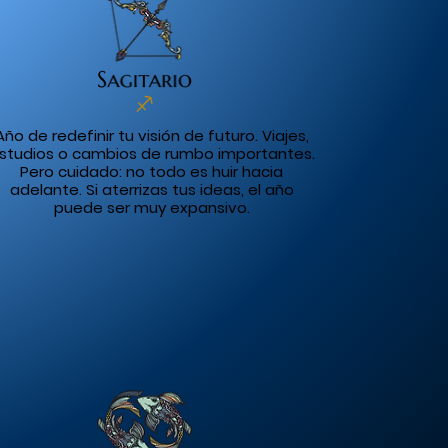
Año de redefinir tu visión de futuro. Viajes,
studios o cambios de rumbo importantes.
Pero cuidado: no todo es huir hacia
adelante. Si aterrizas tus ideas, el año
puede ser muy expansivo.