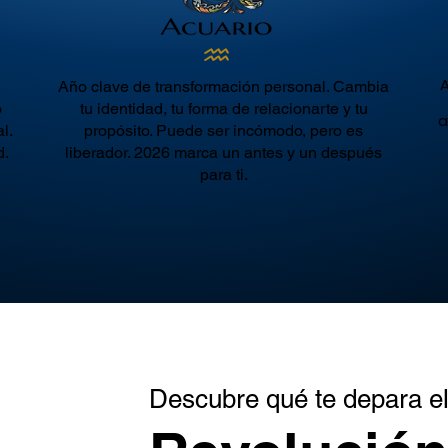
A
Año clave de transformación personal. Cambia
o
tu identidad, tu forma de relacionarte y tu
a
l.
propósito. Puede ser incómodo, pero es
d.
liberador. 2026 marca un antes y un después
para ti.
Descubre qué te depara e