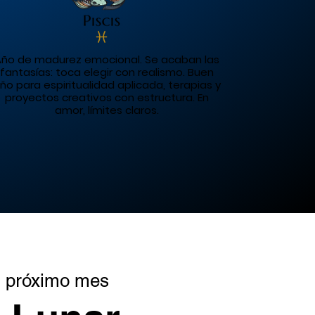
ño de madurez emocional. Se acaban las
fantasías: toca elegir con realismo. Buen
ño para espiritualidad aplicada, terapias y
proyectos creativos con estructura. En
amor, límites claros.
l próximo mes