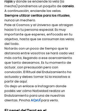
rojas
 y donde se enciende la vela (la 
mecha) pondremos un poquito de 
canela
.
A continuación, enciende las velas. 
Siempre utilizar cerillas para los rituales
, 
nunca un mechero.
Pide al Cosmos y al Universo que atraigan 
hacia ti a tu persona especial. Es muy 
importante que esperes, enfocada en tu 
objetivo, hasta que se consuman las velas 
del todo.
Notarás con un poco de tiempo que la 
distancia entre vosotros se hará cada vez 
más corta, llegando a ese acercamiento 
que tanto deseamos. Es tu momento de 
actuar, con precaución pero con 
convicción. El Ritual del Endulzamiento ha 
actuado y debes tomar tú la iniciativa a 
partir de aquí.
Os dejo un enlace a Instagram donde 
podéis ver cómo Natividad realiza un 
Endulzamiento para una de nuestras 
clientas. Pincha 
AQxUÍ
 para verlo.
El papel del Tarot en el 