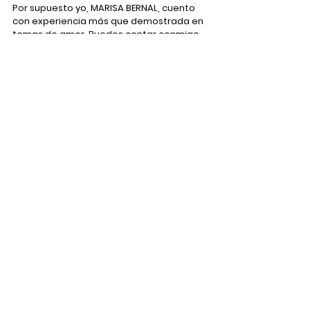
Por supuesto yo, MARISA BERNAL, cuento 
con experiencia más que demostrada en 
temas de amor. Puedes contar conmigo 
para este tipo de trabajos de 
endulzamiento acercamiento cuando lo 
necesites. Simplemente coge cita 
conmigo en el siguiente enlace:
PIDE TU CITA POR WHATSAPP
Rituales
Ver todo
Entradas recientes