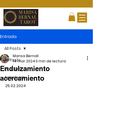
Entrada
All Posts
Marisa Bernall
All Posts
14 mar 2024
3 min de lectura
Endulzamiento
Rituales
acercamiento
Astrología
25.02.2024