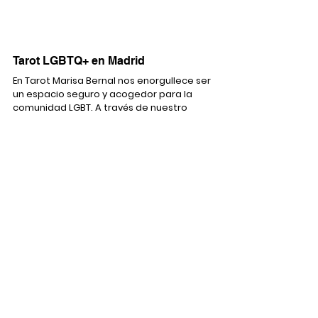
Tarot LGBTQ+ en Madrid
En Tarot Marisa Bernal nos enorgullece ser 
un espacio seguro y acogedor para la 
comunidad LGBT. A través de nuestro 
compromiso con la autenticidad, la 
inclusión y el empoderamiento personal, 
ofrecemos lecturas de tarot que te 
ayudarán a explorar tu camino, abrazar tu 
verdadero ser y encontrar claridad en tu 
vida. Te invitamos a unirte a nuestra 
comunidad y descubrir el poder 
transformador del tarot con nosotras.