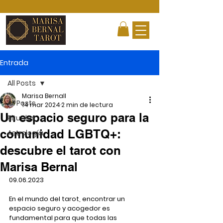
Entrada
All Posts
Marisa Bernall
All Posts
14 mar 2024
2 min de lectura
Un espacio seguro para la
Rituales
comunidad LGBTQ+:
Astrología
descubre el tarot con
Marisa Bernal
09.06.2023
En el mundo del tarot, encontrar un 
espacio seguro y acogedor es 
fundamental para que todas las 