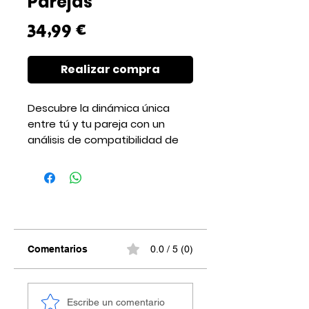
Parejas
Precio
34,99 €
Realizar compra
Descubre la dinámica única
entre tú y tu pareja con un
análisis de compatibilidad de
parejas basado en vuestras
cartas astrales.
Nuestras astrólogas evaluarán
la sinergia de vuestros signos y
aspectos planetarios para
ayudaros a entender mejor
vuestra relación y a encontrar
Comentarios
0.0 / 5 (0)
la armonía cósmica.
*Una vez realizada tu compra
escríbenos vía WhatsApp para
Escribe un comentario