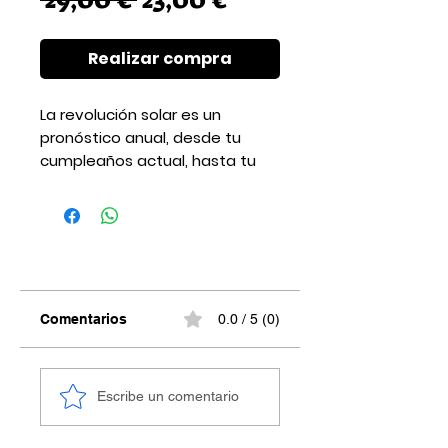
de
oferta
Realizar compra
La revolución solar es un
pronóstico anual, desde tu
cumpleaños actual, hasta tu
próximo cumpleaños.
Este pronóstico es una guía
importante que nos habla de
cambios o de continuación,
también nos dice cómo será
ese año astrológico, cuáles
serán los momentos álgidos y
Comentarios
0.0 / 5 (0)
las oportunidades.
Duración: 30min de sesión
Escribe un comentario
telefónica.
Reserva cita
con la Astróloga