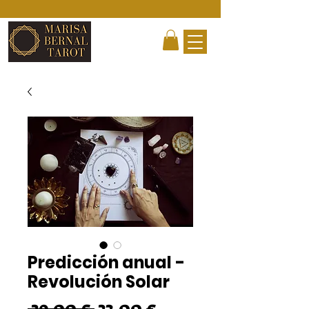
Predicción anual -
Revolución Solar
Precio
Precio
 29,00 € 
23,00 €